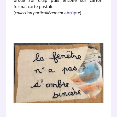
brodé sur drap puis encollé sur carton,
format carte postale
(
collection particulièrement
abrüpt
e
)