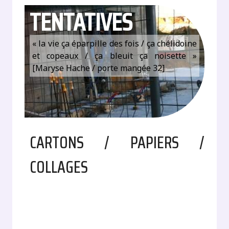
TENTATIVES
« la vie ça éparpille des fois / ça chélidoine
et copeaux / ça bleuit ça noisette »
[Maryse Hache / porte mangée 32]
CARTONS / PAPIERS /
COLLAGES