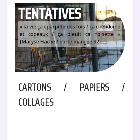
TENTATIVES
« la vie ça éparpille des fois / ça chélidoine
et copeaux / ça bleuit ça noisette »
[Maryse Hache / porte mangée 32]
CARTONS / PAPIERS /
COLLAGES