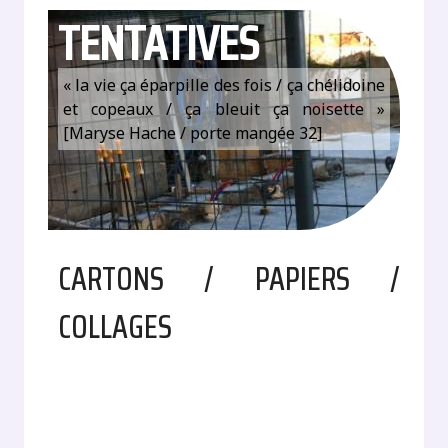
TENTATIVES
« la vie ça éparpille des fois / ça chélidoine
et copeaux / ça bleuit ça noisette »
[Maryse Hache / porte mangée 32]
CARTONS / PAPIERS /
COLLAGES