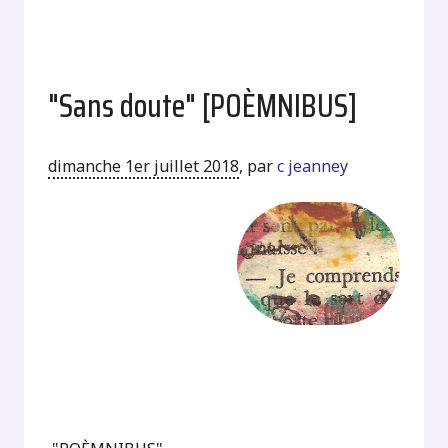
"Sans doute" [POÈMNIBUS]
dimanche 1er juillet 2018
,
par
c jeanney