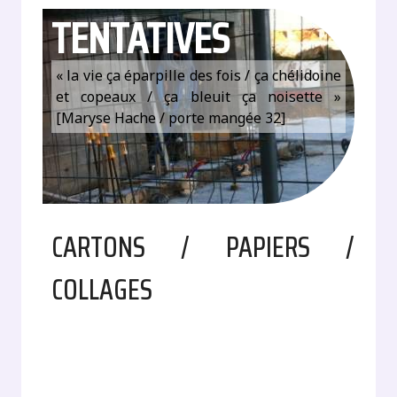
TENTATIVES
« la vie ça éparpille des fois / ça chélidoine
et copeaux / ça bleuit ça noisette »
[Maryse Hache / porte mangée 32]
CARTONS / PAPIERS /
COLLAGES