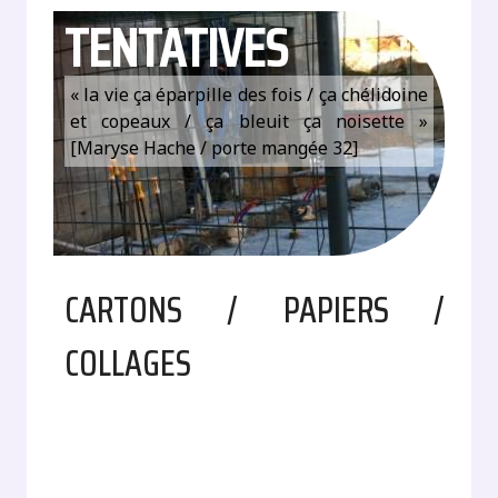
TENTATIVES
« la vie ça éparpille des fois / ça chélidoine
et copeaux / ça bleuit ça noisette »
[Maryse Hache / porte mangée 32]
CARTONS / PAPIERS /
COLLAGES