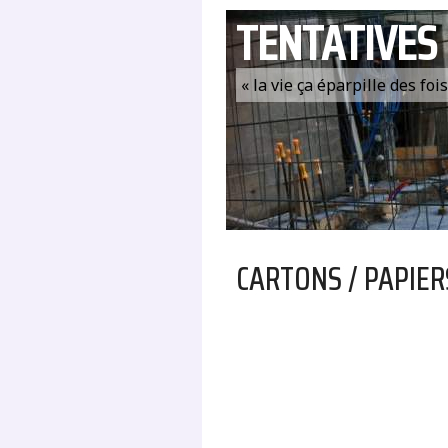
TENTATIVES
« la vie ça éparpille des fo
CARTONS / PAPIER