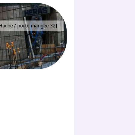
e Hache / porte mangée 32]