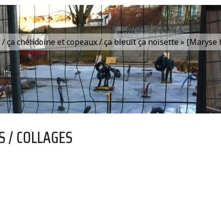
is / ça chélidoine et copeaux / ça bleuit ça noisette » [Marys
S / COLLAGES