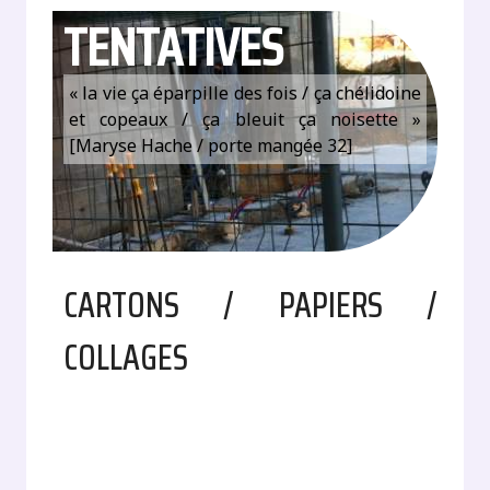
TENTATIVES
« la vie ça éparpille des fois / ça chélidoine
et copeaux / ça bleuit ça noisette »
[Maryse Hache / porte mangée 32]
CARTONS / PAPIERS /
COLLAGES