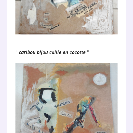
"
caribou bijou caille en cocotte
"