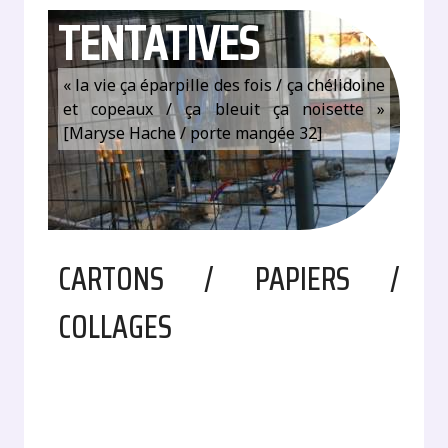
TENTATIVES
« la vie ça éparpille des fois / ça chélidoine
et copeaux / ça bleuit ça noisette »
[Maryse Hache / porte mangée 32]
CARTONS / PAPIERS /
COLLAGES