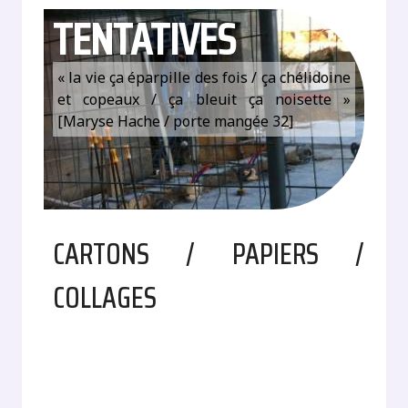
TENTATIVES
« la vie ça éparpille des fois / ça chélidoine
et copeaux / ça bleuit ça noisette »
[Maryse Hache / porte mangée 32]
CARTONS / PAPIERS /
COLLAGES