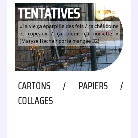
TENTATIVES
« la vie ça éparpille des fois / ça chélidoine
et copeaux / ça bleuit ça noisette »
[Maryse Hache / porte mangée 32]
CARTONS / PAPIERS /
COLLAGES