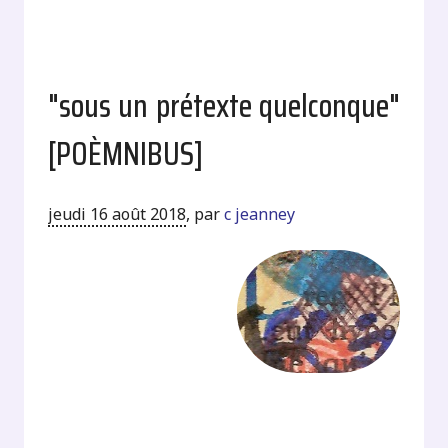
"sous un prétexte quelconque"
[POÈMNIBUS]
jeudi 16 août 2018
,
par
c jeanney