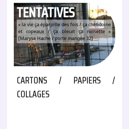
TENTATIVES
« la vie ça éparpille des fois / ça chélidoine
et copeaux / ça bleuit ça noisette »
[Maryse Hache / porte mangée 32]
CARTONS / PAPIERS /
COLLAGES