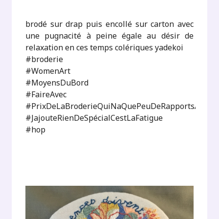
brodé sur drap puis encollé sur carton avec
une pugnacité à peine égale au désir de
relaxation en ces temps colériques yadekoi
#broderie
#WomenArt
#MoyensDuBord
#FaireAvec
#PrixDeLaBroderieQuiNaQuePeuDeRapportsAvecMa
#JajouteRienDeSpécialCestLaFatigue
#hop