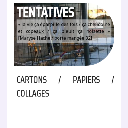
TENTATIVES
« la vie ça éparpille des fois / ça chélidoine
et copeaux / ça bleuit ça noisette »
[Maryse Hache / porte mangée 32]
CARTONS / PAPIERS /
COLLAGES