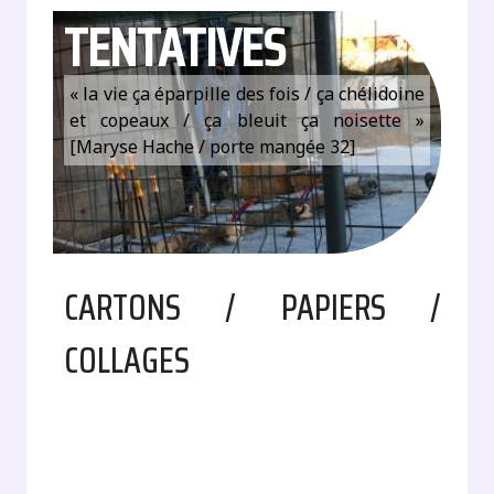
TENTATIVES
« la vie ça éparpille des fois / ça chélidoine
et copeaux / ça bleuit ça noisette »
[Maryse Hache / porte mangée 32]
CARTONS / PAPIERS /
COLLAGES