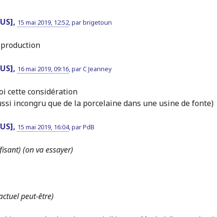
BUS],
15 mai 2019, 12:52
,
par
brigetoun
 production
BUS],
16 mai 2019, 09:16
,
par
C Jeanney
toi cette considération
aussi incongru que de la porcelaine dans une usine de fonte)
BUS],
15 mai 2019, 16:04
,
par
PdB
ffisant) (on va essayer)
actuel peut-être)