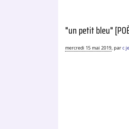
"un petit bleu" [P
mercredi 15 mai 2019
,
par
c 