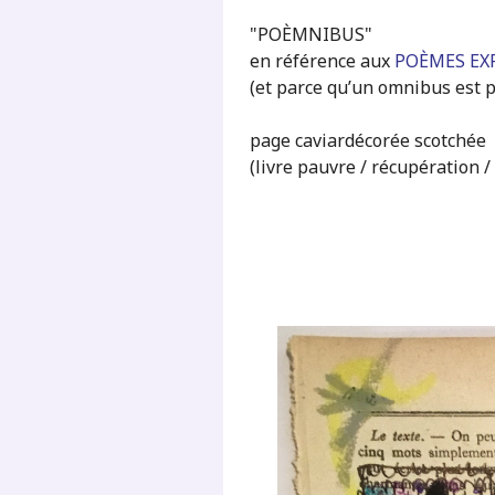
"POÈMNIBUS"
en référence aux
POÈMES EXP
(et parce qu’un omnibus est p
page caviardécorée scotchée
(livre pauvre / récupération /