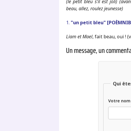
(le petit bleu s’il est joli) (a
beau, allez, roulez jeunesse)
1.
"un petit bleu" [POÈMNI
Liam et Mael
, fait beau, oui ! (
Un message, un commenta
Qui ête
Votre nom