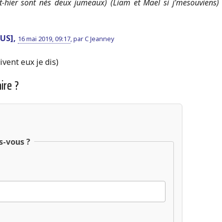
vant-hier sont nés deux jumeaux) (Liam et Mael si j’mesouviens) 
BUS],
16 mai 2019, 09:17
,
par
C Jeanney
vivent eux je dis)
ire ?
s-vous ?