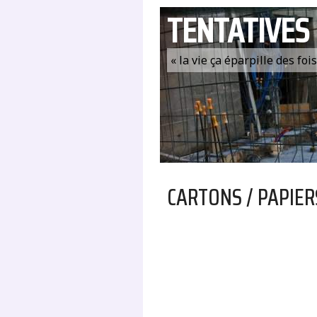
TENTATIVES
« la vie ça éparpille des fo
CARTONS / PAPIER