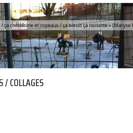
is / ça chélidoine et copeaux / ça bleuit ça noisette » [Marys
S / COLLAGES