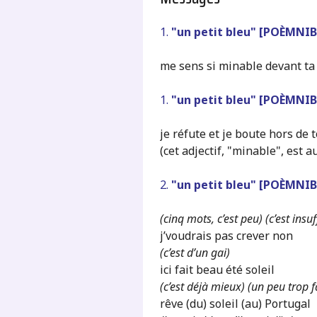
1.
"un petit bleu" [POÈMNI
me sens si minable devant ta
1.
"un petit bleu" [POÈMNI
je réfute et je boute hors de 
(cet adjectif, "minable", est 
2.
"un petit bleu" [POÈMNI
(cinq mots, c’est peu) (c’est insu
j’voudrais pas crever non
(c’est d’un gai)
ici fait beau été soleil
(c’est déjà mieux) (un peu trop f
rêve (du) soleil (au) Portugal