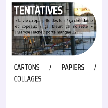
TENTATIVES
« la vie ça éparpille des fois / ça chélidoine
et copeaux / ça bleuit ça noisette »
[Maryse Hache / porte mangée 32]
CARTONS / PAPIERS /
COLLAGES