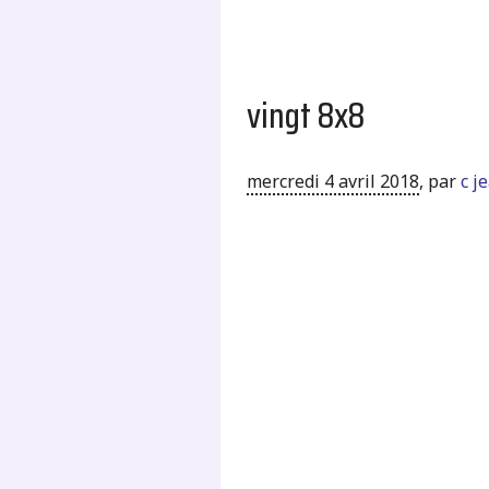
vingt 8x8
mercredi 4 avril 2018
,
par
c j