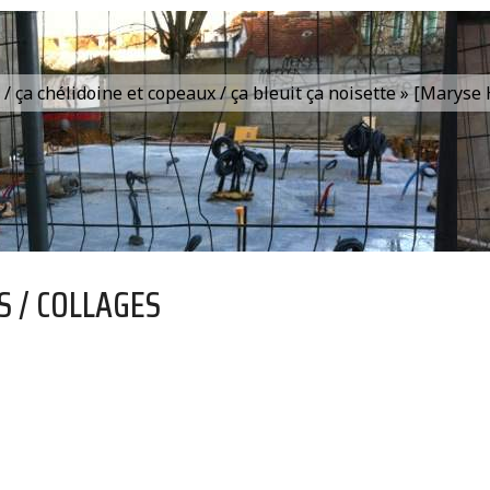
is / ça chélidoine et copeaux / ça bleuit ça noisette » [Marys
S / COLLAGES