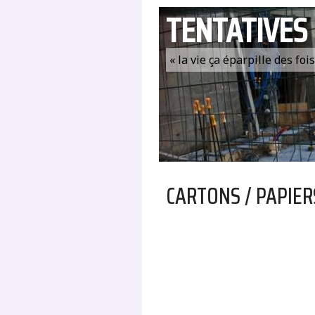
TENTATIVES
« la vie ça éparpille des fo
CARTONS / PAPIER