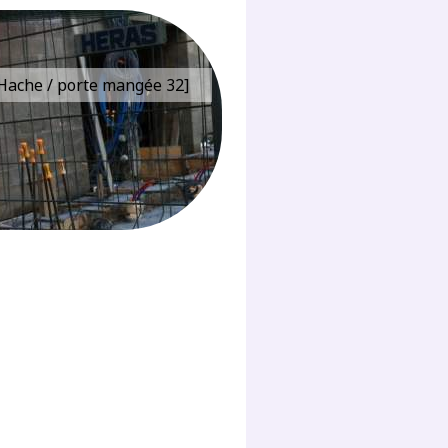
e Hache / porte mangée 32]