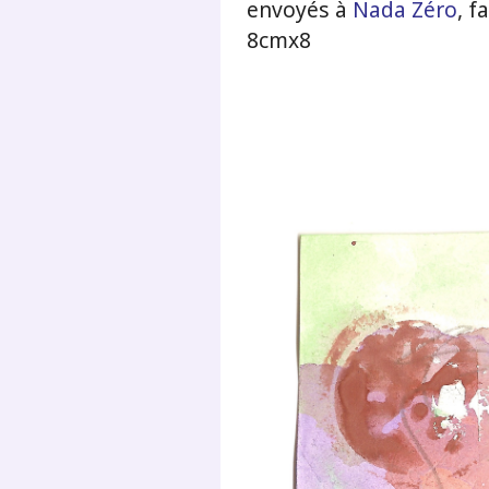
envoyés à
Nada Zéro
, f
8cmx8