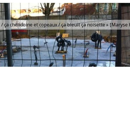
is / ça chélidoine et copeaux / ça bleuit ça noisette » [Marys