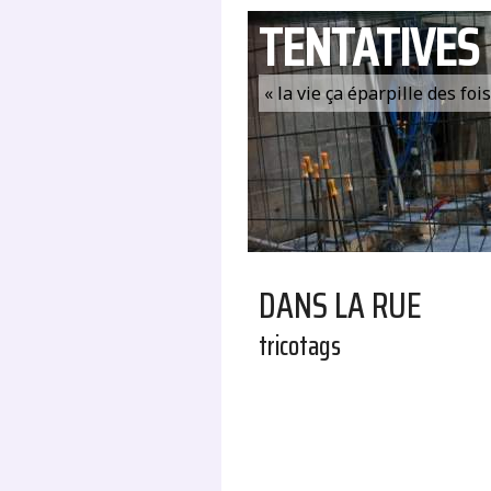
TENTATIVES
« la vie ça éparpille des fo
DANS LA RUE
tricotags