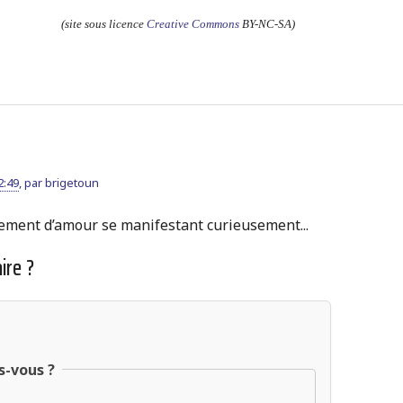
(site sous licence
Creative Commons
BY-NC-SA)
2:49
,
par
brigetoun
ement d’amour se manifestant curieusement...
ire ?
s-vous ?