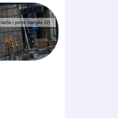
e Hache / porte mangée 32]