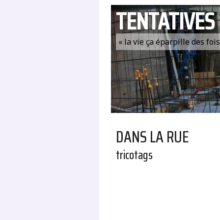
TENTATIVES
« la vie ça éparpille des fo
DANS LA RUE
tricotags