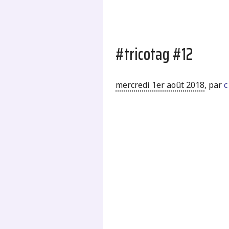
#tricotag #12
mercredi 1er août 2018
,
par
c