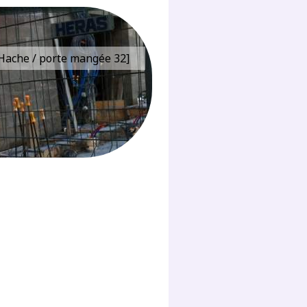
e Hache / porte mangée 32]