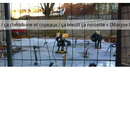
is / ça chélidoine et copeaux / ça bleuit ça noisette » [Marys