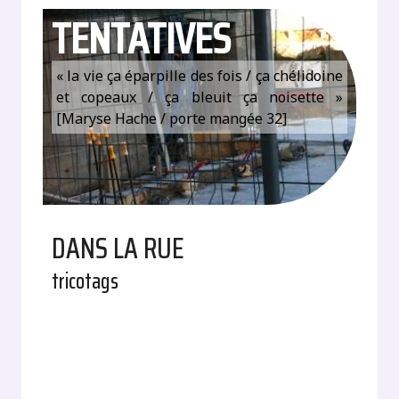
TENTATIVES
« la vie ça éparpille des fois / ça chélidoine
et copeaux / ça bleuit ça noisette »
[Maryse Hache / porte mangée 32]
DANS LA RUE
tricotags