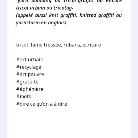
-
yarn bombing ou tricot-graffiti ou encore
tricot urbain ou tricotag
-
(appelé aussi knit graffiti, knitted graffiti ou
yarnstorm en anglais)
tricot, laine tressée, rubans, écriture
#art urbain
#recyclage
#art pauvre
#gratuité
#éphémère
#mots
#dire ce qu’on a à dire