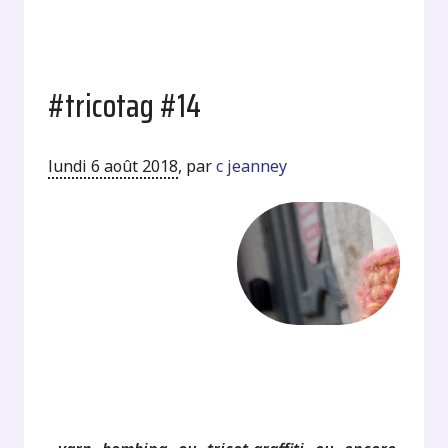
#tricotag #14
lundi 6 août 2018
,
par
c jeanney