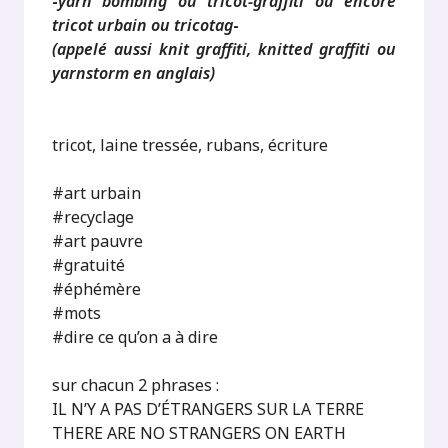
-
yarn bombing ou tricot-graffiti ou encore
tricot urbain ou tricotag
-
(appelé aussi knit graffiti, knitted graffiti ou
yarnstorm en anglais)
tricot, laine tressée, rubans, écriture
#art urbain
#recyclage
#art pauvre
#gratuité
#éphémère
#mots
#dire ce qu’on a à dire
sur chacun 2 phrases :
IL N’Y A PAS D’ÉTRANGERS SUR LA TERRE
THERE ARE NO STRANGERS ON EARTH