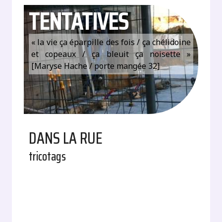
TENTATIVES
« la vie ça éparpille des fois / ça chélidoine
et copeaux / ça bleuit ça noisette »
[Maryse Hache / porte mangée 32]
DANS LA RUE
tricotags