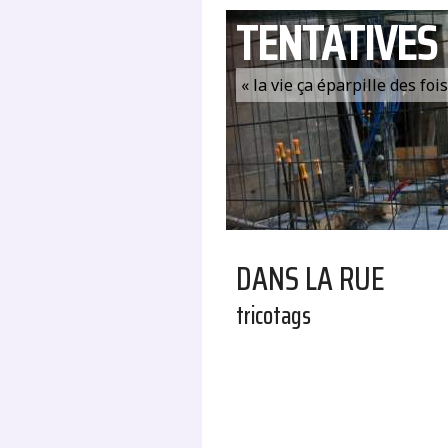
TENTATIVES
« la vie ça éparpille des fo
DANS LA RUE
tricotags