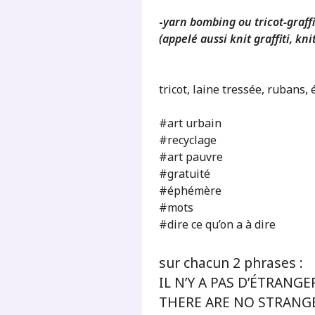
-
yarn bombing ou tricot-graffi
(appelé aussi knit graffiti, kn
tricot, laine tressée, rubans, 
#art urbain
#recyclage
#art pauvre
#gratuité
#éphémère
#mots
#dire ce qu’on a à dire
sur chacun 2 phrases :
IL N’Y A PAS D’ÉTRANGE
THERE ARE NO STRANG