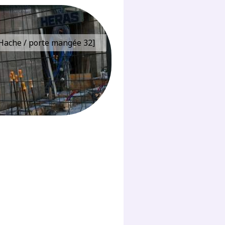
e Hache / porte mangée 32]