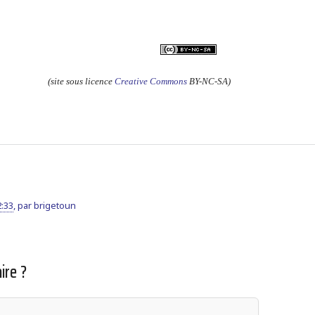
(site sous licence
Creative Commons
BY-NC-SA)
2:33
,
par
brigetoun
ire ?