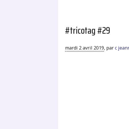
#tricotag #29
mardi 2 avril 2019
,
par
c jean