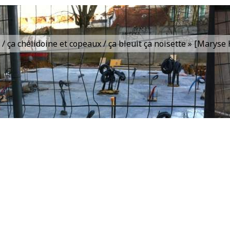
is / ça chélidoine et copeaux / ça bleuit ça noisette » [Marys