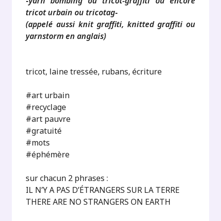
-
yarn bombing ou tricot-graffiti ou encore
tricot urbain ou tricotag
-
(appelé aussi knit graffiti, knitted graffiti ou
yarnstorm en anglais)
tricot, laine tressée, rubans, écriture
#art urbain
#recyclage
#art pauvre
#gratuité
#mots
#éphémère
sur chacun 2 phrases :
IL N’Y A PAS D’ÉTRANGERS SUR LA TERRE
THERE ARE NO STRANGERS ON EARTH