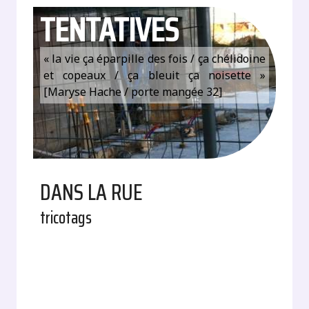
TENTATIVES
« la vie ça éparpille des fois / ça chélidoine
et copeaux / ça bleuit ça noisette »
[Maryse Hache / porte mangée 32]
DANS LA RUE
tricotags