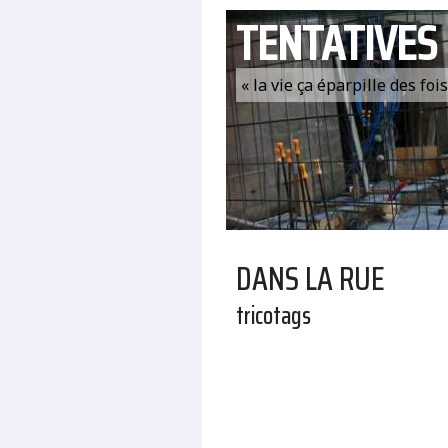
TENTATIVES
« la vie ça éparpille des fo
DANS LA RUE
tricotags