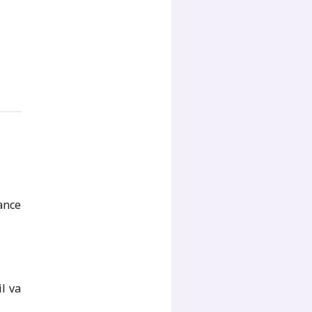
ance
l va