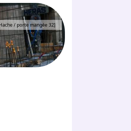
e Hache / porte mangée 32]