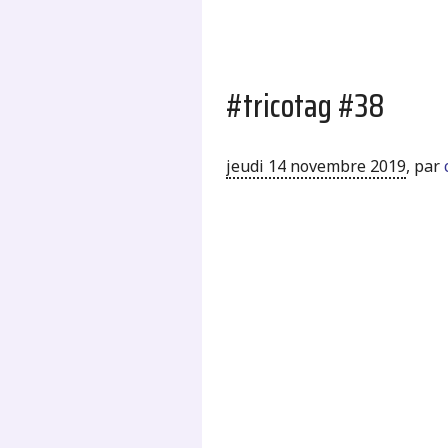
#tricotag #38
jeudi 14 novembre 2019
,
par