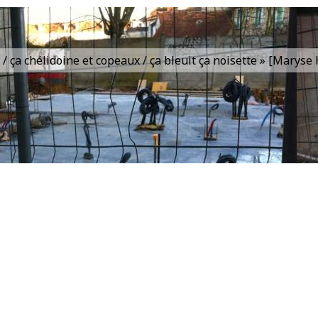
is / ça chélidoine et copeaux / ça bleuit ça noisette » [Marys