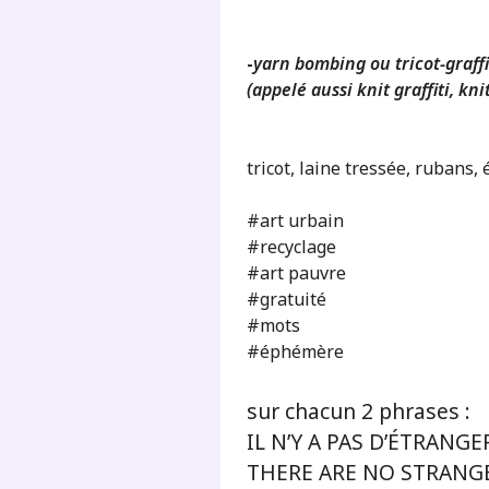
-
yarn bombing ou tricot-graffi
(appelé aussi knit graffiti, kn
tricot, laine tressée, rubans, 
#art urbain
#recyclage
#art pauvre
#gratuité
#mots
#éphémère
sur chacun 2 phrases :
IL N’Y A PAS D’ÉTRANGE
THERE ARE NO STRANG