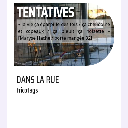
TENTATIVES
« la vie ça éparpille des fois / ça chélidoine
et copeaux / ça bleuit ça noisette »
[Maryse Hache / porte mangée 32]
DANS LA RUE
tricotags