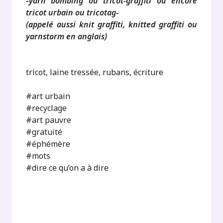
-
yarn bombing ou tricot-graffiti ou encore
tricot urbain ou tricotag
-
(appelé aussi knit graffiti, knitted graffiti ou
yarnstorm en anglais)
tricot, laine tressée, rubans, écriture
#art urbain
#recyclage
#art pauvre
#gratuité
#éphémère
#mots
#dire ce qu’on a à dire