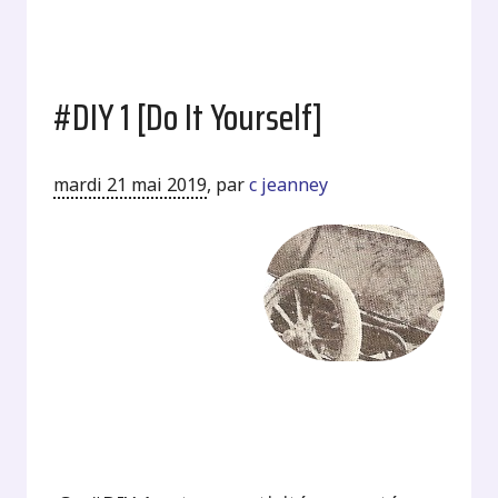
#DIY 1 [Do It Yourself]
mardi 21 mai 2019
,
par
c jeanney