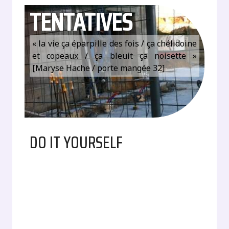
TENTATIVES
« la vie ça éparpille des fois / ça chélidoine
et copeaux / ça bleuit ça noisette »
[Maryse Hache / porte mangée 32]
DO IT YOURSELF