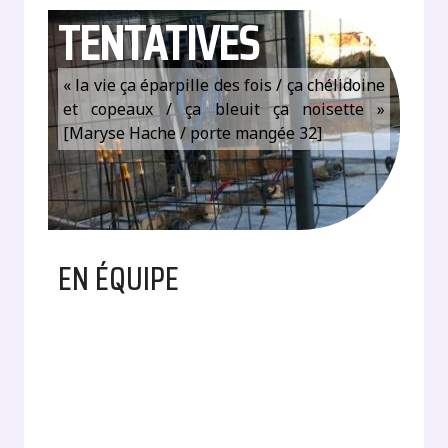
TENTATIVES
« la vie ça éparpille des fois / ça chélidoine
et copeaux / ça bleuit ça noisette »
[Maryse Hache / porte mangée 32]
EN ÉQUIPE