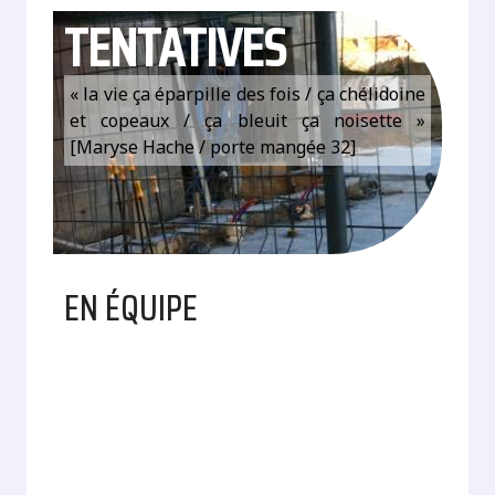
TENTATIVES
« la vie ça éparpille des fois / ça chélidoine
et copeaux / ça bleuit ça noisette »
[Maryse Hache / porte mangée 32]
EN ÉQUIPE