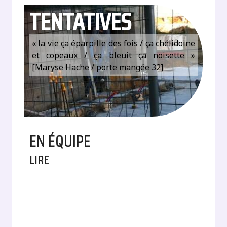
TENTATIVES
« la vie ça éparpille des fois / ça chélidoine
et copeaux / ça bleuit ça noisette »
[Maryse Hache / porte mangée 32]
EN ÉQUIPE
LIRE