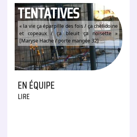
TENTATIVES
« la vie ça éparpille des fois / ça chélidoine
et copeaux / ça bleuit ça noisette »
[Maryse Hache / porte mangée 32]
EN ÉQUIPE
LIRE