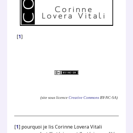
[
1
]
.
(site sous licence
Creative Commons
BY-NC-SA)
[
1
]
pourquoi je lis Corinne Lovera Vitali