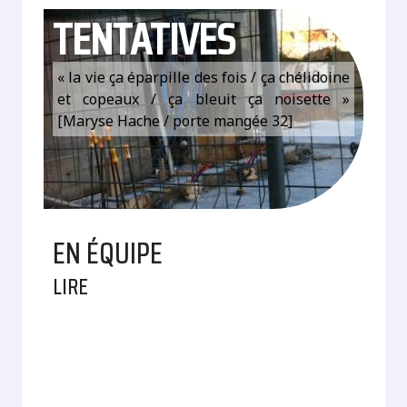
TENTATIVES
« la vie ça éparpille des fois / ça chélidoine
et copeaux / ça bleuit ça noisette »
[Maryse Hache / porte mangée 32]
EN ÉQUIPE
LIRE