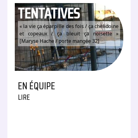
TENTATIVES
« la vie ça éparpille des fois / ça chélidoine
et copeaux / ça bleuit ça noisette »
[Maryse Hache / porte mangée 32]
EN ÉQUIPE
LIRE