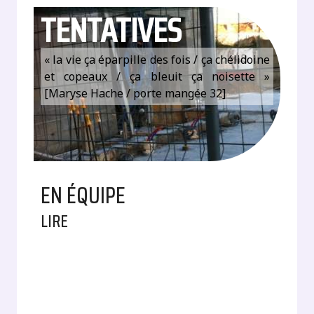
TENTATIVES
« la vie ça éparpille des fois / ça chélidoine
et copeaux / ça bleuit ça noisette »
[Maryse Hache / porte mangée 32]
EN ÉQUIPE
LIRE