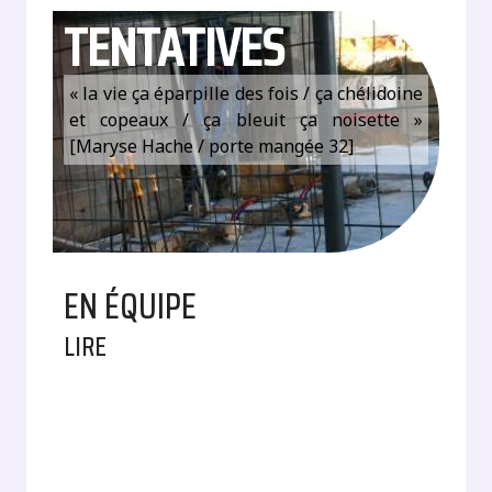
TENTATIVES
« la vie ça éparpille des fois / ça chélidoine
et copeaux / ça bleuit ça noisette »
[Maryse Hache / porte mangée 32]
EN ÉQUIPE
LIRE