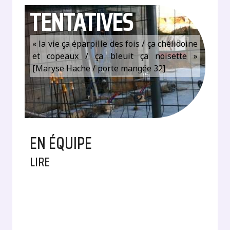
TENTATIVES
« la vie ça éparpille des fois / ça chélidoine
et copeaux / ça bleuit ça noisette »
[Maryse Hache / porte mangée 32]
EN ÉQUIPE
LIRE