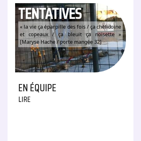
TENTATIVES
« la vie ça éparpille des fois / ça chélidoine
et copeaux / ça bleuit ça noisette »
[Maryse Hache / porte mangée 32]
EN ÉQUIPE
LIRE