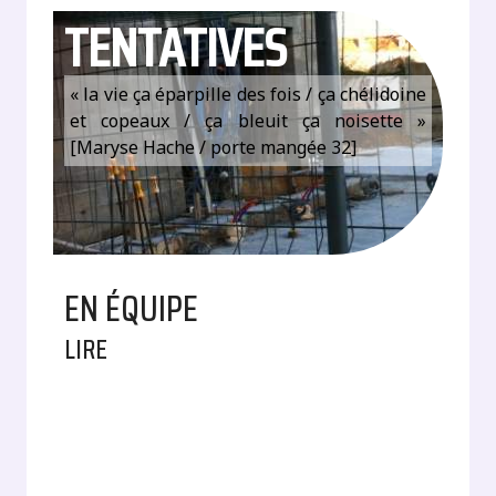
TENTATIVES
« la vie ça éparpille des fois / ça chélidoine
et copeaux / ça bleuit ça noisette »
[Maryse Hache / porte mangée 32]
EN ÉQUIPE
LIRE