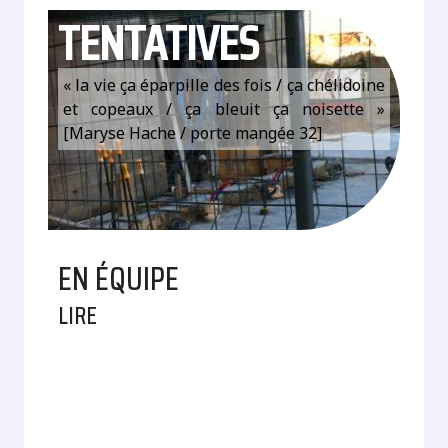
TENTATIVES
« la vie ça éparpille des fois / ça chélidoine
et copeaux / ça bleuit ça noisette »
[Maryse Hache / porte mangée 32]
EN ÉQUIPE
LIRE