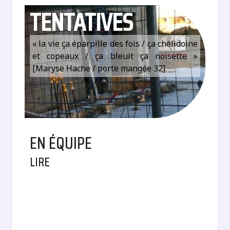
TENTATIVES
« la vie ça éparpille des fois / ça chélidoine
et copeaux / ça bleuit ça noisette »
[Maryse Hache / porte mangée 32]
EN ÉQUIPE
LIRE