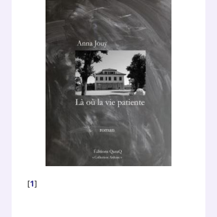
[
1
]