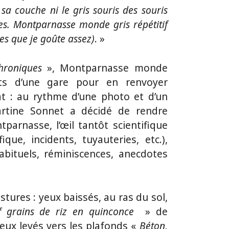
 sa couche ni le gris souris des souris
ses. Montparnasse monde gris répétitif
s que je goûte assez)
. »
hroniques
», Montparnasse monde
ts d’une gare pour en renvoyer
t : au rythme d’une photo et d’un
rtine Sonnet a décidé de rendre
arnasse, l’œil tantôt scientifique
ique, incidents, tuyauteries, etc.),
 habituels, réminiscences, anecdotes
stures : yeux baissés, au ras du sol,
f grains de riz en quinconce
» de
eux levés vers les plafonds «
Béton,