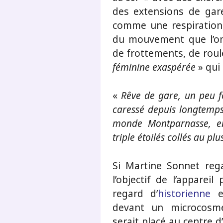
des extensions de gar
comme une respiration
du mouvement que l’on 
de frottements, de roul
féminine exaspérée
» qui 
«
Rêve de gare, un peu 
caressé depuis longtemps 
monde Montparnasse, en
triple étoilés collés au plu
Si Martine Sonnet reg
l’objectif de l’appareil
regard d’
historienne
es
devant un microcosme
serait placé au centre 