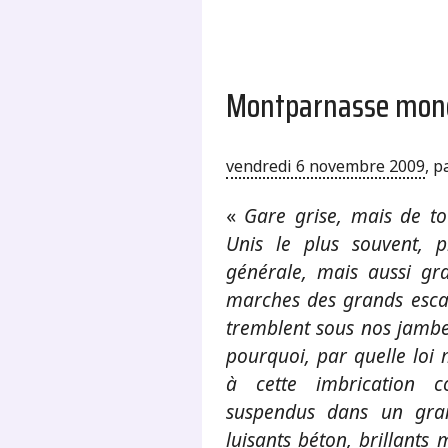
Montparnasse mond
vendredi 6 novembre 2009
,
p
«
Gare grise, mais de t
Unis le plus souvent, 
générale, mais aussi gr
marches des grands escal
tremblent sous nos jamb
pourquoi, par quelle loi
à cette imbrication co
suspendus dans un grand
luisants béton, brillants 