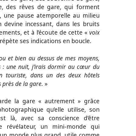
e, des rêves de gare, qui forment
, une pause atemporelle au milieu
devine incessant, dans les bruits
ements, et à l’écoute de cette «
voix
répète ses indications en boucle.
fou et bien au dessus de mes moyens,
: une nuit, j’irais dormir au cœur du
 touriste, dans un des deux hôtels
s près de la gare.
»
arde la gare « autrement » grâce
 photographique qu’elle utilise, son
t là, avec sa conscience d’être
 révélateur, un mini-monde qui
d’un monde plus grand, utile comme