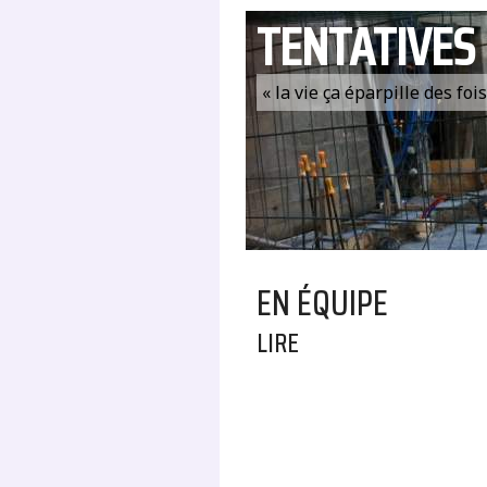
TENTATIVES
« la vie ça éparpille des fo
EN ÉQUIPE
LIRE