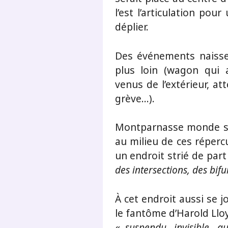
l’est l’articulation po
déplier.
Des événements naisse
plus loin (wagon qui a 
venus de l’extérieur, at
grève…).
Montparnasse monde se 
au milieu de ces réper
un endroit strié de par
des intersections, des bif
À cet endroit aussi se j
le fantôme d’Harold Llo
«
suspendu, invisible, a