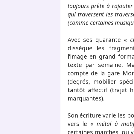
toujours prête à rajouter
qui traversent les traver
(comme certaines musique
Avec ses quarante «
c
dissèque les fragmen
l’image en grand forma
texte par semaine, Ma
compte de la gare Montp
(degrés, mobilier spécif
tantôt affectif (trajet
marquantes).
Son écriture varie les po
vers le «
métal à moti
certaines marches, ou y