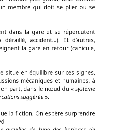
ur un membre qui doit se plier ou se
nt dans la gare et se répercutent
déraillé, accident…). Et d’autres,
teignent la gare en retour (canicule,
situe en équilibre sur ces signes,
cussions mécaniques et humaines, à
t en part, dans le nœud du «
système
urcations suggérée
».
oue la fiction. On espère surprendre
yd
ux aiguilles de l’une des horloges de