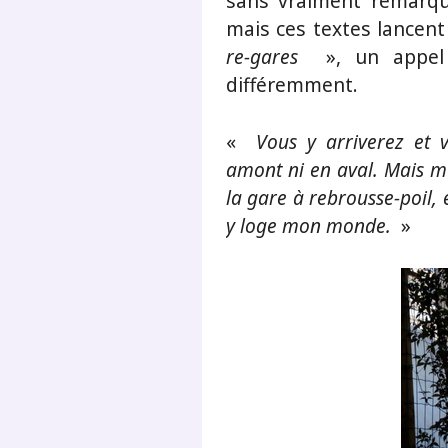
sans vraiment remarqu
mais ces textes lancent
re-gares
», un appel 
différemment.
«
Vous y arriverez et v
amont ni en aval. Mais mo
la gare à rebrousse-poil, 
y loge mon monde.
»