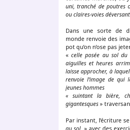
uni, tranché de poutres o
ou claires-voies déversant
Dans une sorte de dia
monde renvoie des image
pot qu’on n’ose pas jete
«
celle posée au sol du 
aiguilles et heures arri
laisse approcher, à laque
renvoie l’image de qui 
jeunes hommes
« suintant la bière, ch
gigantesques
» traversan
Par instant, l’écriture 
au sol
» avec des exerci