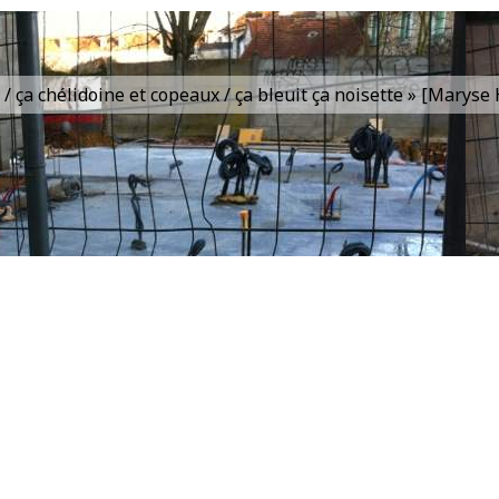
is / ça chélidoine et copeaux / ça bleuit ça noisette » [Marys