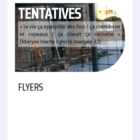
TENTATIVES
« la vie ça éparpille des fois / ça chélidoine
et copeaux / ça bleuit ça noisette »
[Maryse Hache / porte mangée 32]
FLYERS