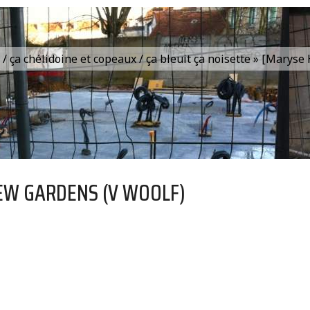
is / ça chélidoine et copeaux / ça bleuit ça noisette » [Marys
EW GARDENS (V WOOLF)