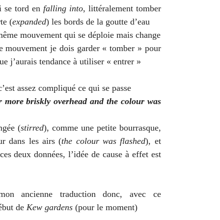
ui se tord en
falling into
, littéralement tomber
te (
expanded
) les bords de la goutte d’eau
 même mouvement qui se déploie mais change
 ce mouvement je dois garder « tomber » pour
que j’aurais tendance à utiliser « entrer »
 c’est assez compliqué ce qui se passe
er more briskly overhead and the colour was
ngée (
stirred
), comme une petite bourrasque,
ur dans les airs (
the colour was flashed
), et
ces deux données, l’idée de cause à effet est
mon ancienne traduction donc, avec ce
ébut de
Kew gardens
(pour le moment)