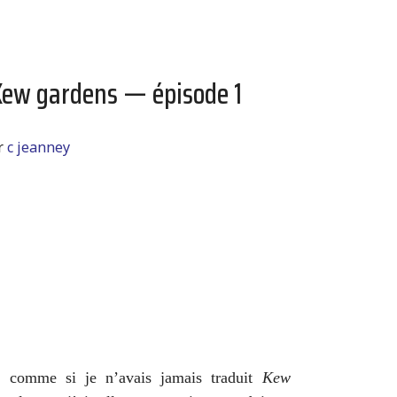
 Kew gardens — épisode 1
r
c jeanney
o, comme si je n’avais jamais traduit
Kew