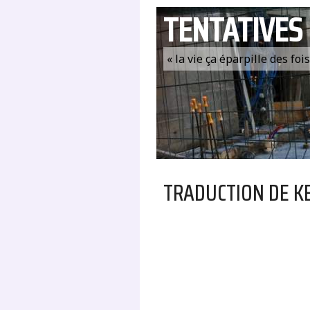
TENTATIVES
« la vie ça éparpille des fo
TRADUCTION DE K