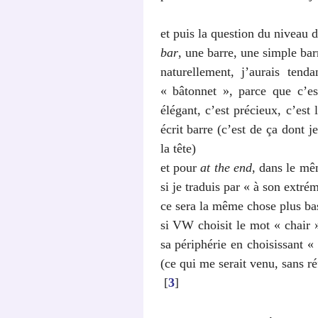
et puis la question du niveau 
bar
, une barre, une simple bar
naturellement, j’aurais tend
« bâtonnet », parce que c’es
élégant, c’est précieux, c’est l
écrit barre (c’est de ça dont 
la tête)
et pour
at the end
, dans le mê
si je traduis par « à son extrém
ce sera la même chose plus b
si VW choisit le mot « chair »,
sa périphérie en choisissant 
(ce qui me serait venu, sans ré
[
3
]