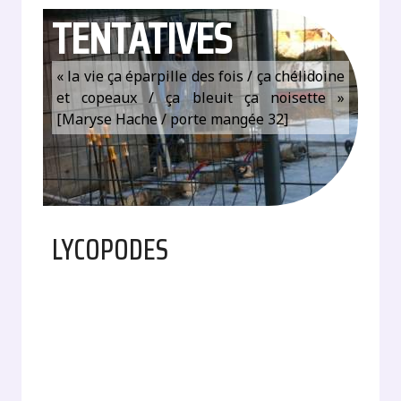
TENTATIVES
« la vie ça éparpille des fois / ça chélidoine
et copeaux / ça bleuit ça noisette »
[Maryse Hache / porte mangée 32]
LYCOPODES