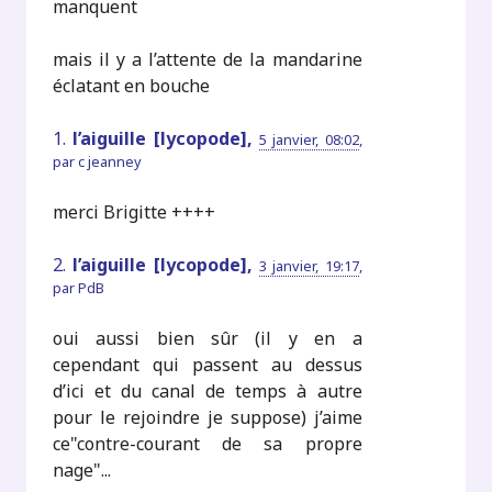
manquent
mais il y a l’attente de la mandarine
éclatant en bouche
1.
l’aiguille [lycopode],
5 janvier, 08:02
,
par
c jeanney
merci Brigitte ++++
2.
l’aiguille [lycopode],
3 janvier, 19:17
,
par
PdB
oui aussi bien sûr (il y en a
cependant qui passent au dessus
d’ici et du canal de temps à autre
pour le rejoindre je suppose) j’aime
ce"contre-courant de sa propre
nage"...