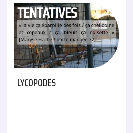
TENTATIVES
« la vie ça éparpille des fois / ça chélidoine
et copeaux / ça bleuit ça noisette »
[Maryse Hache / porte mangée 32]
LYCOPODES