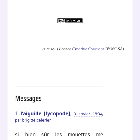
.
(site sous licence
Creative Commons
BY-NC-SA)
Messages
1.
l’aiguille [lycopode],
3 janvier, 18:34
,
par
brigitte celerier
si bien sûr les mouettes me