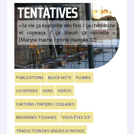
TENTATIVES
« la vie ça éparpille des fois / ça chélidoine
et copeaux / ça bleuit ça noisette »
[Maryse Hache / porte mangée 32]
PUBLICATIONS
BLOCK NOTE
PLUMES
LYCOPODES
SONS
VIDÉOS
CARTONS / PAPIERS / COLLAGES
BRODERIES TISSAGES
"VOUS ÊTES ICI"
TRADUCTION DES VAGUES (V WOOLF)