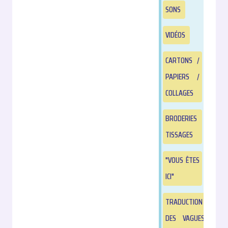
SONS
VIDÉOS
CARTONS /
PAPIERS /
COLLAGES
BRODERIES
TISSAGES
"VOUS ÊTES
ICI"
TRADUCTION
DES VAGUES