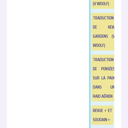
(V WOOLF)
TRADUCTION
DE KEW
GARDENS (V
WOOLF)
TRADUCTION
DE PENSÉES
SUR LA PAIX
DANS UN
RAID AÉRIEN
REVUE « ET
SOUDAIN »