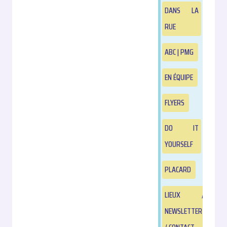
DANS LA
RUE
ABC | PMG
EN ÉQUIPE
FLYERS
DO IT
YOURSELF
PLACARD
LIEUX /
NEWSLETTER