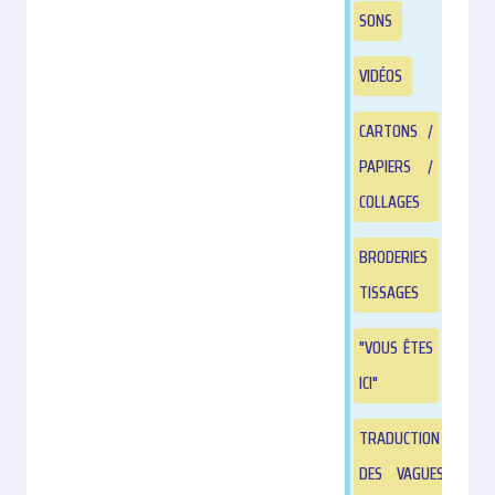
SONS
VIDÉOS
CARTONS /
PAPIERS /
COLLAGES
BRODERIES
TISSAGES
"VOUS ÊTES
ICI"
TRADUCTION
DES VAGUES