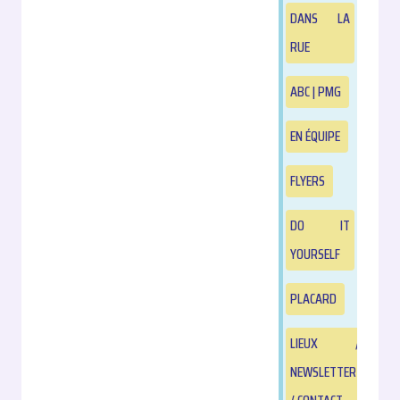
DANS LA
RUE
ABC | PMG
EN ÉQUIPE
FLYERS
DO IT
YOURSELF
PLACARD
LIEUX /
NEWSLETTER