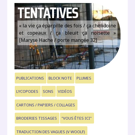
TENTATIVES
« la vie ça éparpille des fois / ça chélidoine
et copeaux / ça bleuit ça noisette »
[Maryse Hache / porte mangée 32]
PUBLICATIONS
BLOCK NOTE
PLUMES
LYCOPODES
SONS
VIDÉOS
CARTONS / PAPIERS / COLLAGES
BRODERIES TISSAGES
"VOUS ÊTES ICI"
TRADUCTION DES VAGUES (V WOOLF)