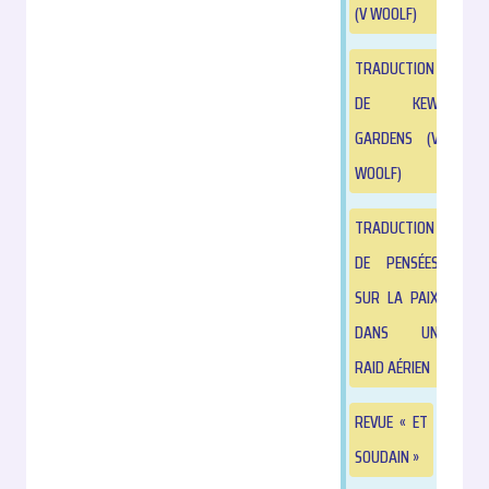
(V WOOLF)
TRADUCTION
DE KEW
GARDENS (V
WOOLF)
TRADUCTION
DE PENSÉES
SUR LA PAIX
DANS UN
RAID AÉRIEN
REVUE « ET
SOUDAIN »