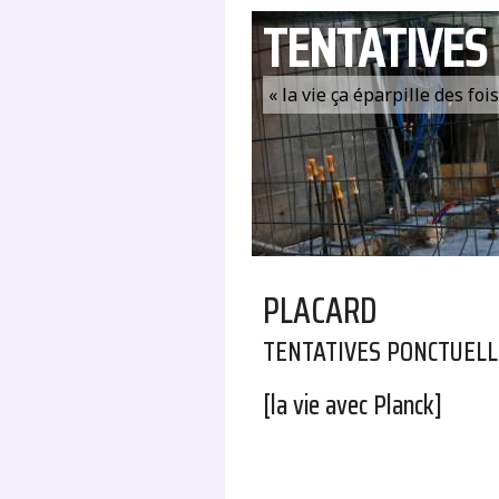
TENTATIVES
« la vie ça éparpille des fo
PLACARD
TENTATIVES PONCTUELLE
[la vie avec Planck]