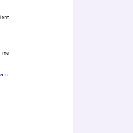
ient
k me
erlin