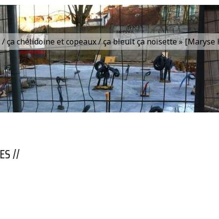
is / ça chélidoine et copeaux / ça bleuit ça noisette » [Marys
S //