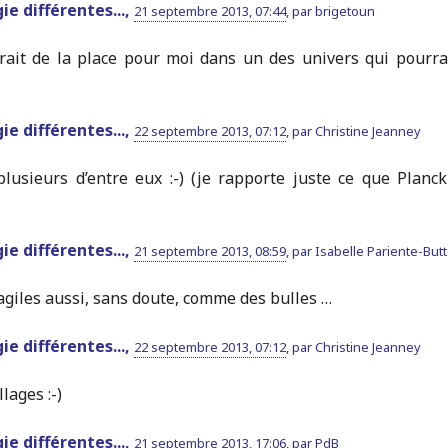
ie différentes...,
21 septembre 2013, 07:44
,
par
brigetoun
aurait de la place pour moi dans un des univers qui pourra
ie différentes...,
22 septembre 2013, 07:12
,
par
Christine Jeanney
plusieurs d’entre eux :-) (je rapporte juste ce que Planc
ie différentes...,
21 septembre 2013, 08:59
,
par
Isabelle Pariente-Butt
agiles aussi, sans doute, comme des bulles …
ie différentes...,
22 septembre 2013, 07:12
,
par
Christine Jeanney
lages :-)
ie différentes...,
21 septembre 2013, 17:06
,
par
PdB