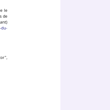
e le
s de
ant)
-du-
or",