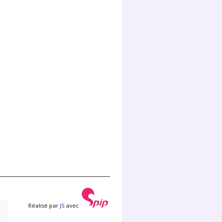
Réalisé par
JS
avec