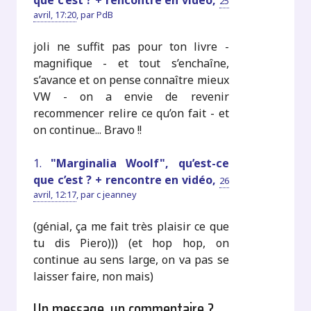
que c’est ? + rencontre en vidéo,
25
avril, 17:20
,
par
PdB
joli ne suffit pas pour ton livre -
magnifique - et tout s’enchaîne,
s’avance et on pense connaître mieux
VW - on a envie de revenir
recommencer relire ce qu’on fait - et
on continue... Bravo !!
1.
"Marginalia Woolf", qu’est-ce
que c’est ? + rencontre en vidéo,
26
avril, 12:17
,
par
c jeanney
(génial, ça me fait très plaisir ce que
tu dis Piero))) (et hop hop, on
continue au sens large, on va pas se
laisser faire, non mais)
Un message, un commentaire ?