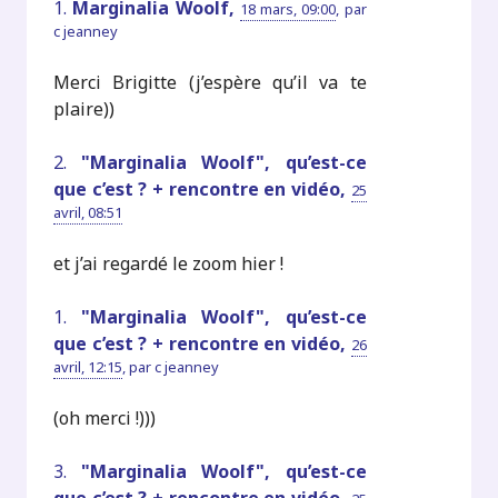
1.
Marginalia Woolf,
18 mars, 09:00
,
par
c jeanney
Merci Brigitte (j’espère qu’il va te
plaire))
2.
"Marginalia Woolf", qu’est-ce
que c’est ? + rencontre en vidéo,
25
avril, 08:51
et j’ai regardé le zoom hier !
1.
"Marginalia Woolf", qu’est-ce
que c’est ? + rencontre en vidéo,
26
avril, 12:15
,
par
c jeanney
(oh merci !)))
3.
"Marginalia Woolf", qu’est-ce