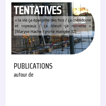
TENTATIVES
« la vie ça éparpille des fois / ça chélidoine
et copeaux / ça bleuit ça noisette »
[Maryse Hache / porte mangée 32]
PUBLICATIONS
autour de