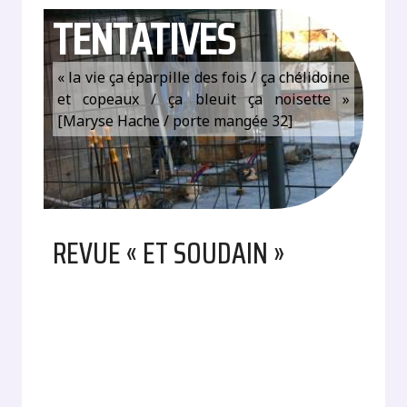
TENTATIVES
« la vie ça éparpille des fois / ça chélidoine
et copeaux / ça bleuit ça noisette »
[Maryse Hache / porte mangée 32]
REVUE « ET SOUDAIN »