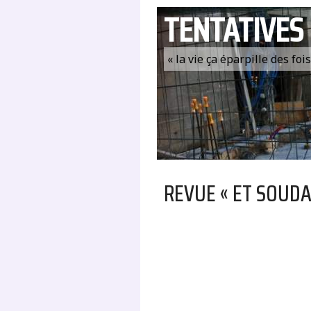
TENTATIVES
« la vie ça éparpille des fo
REVUE « ET SOUDA