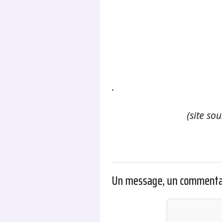
.
(site so
Un message, un commenta