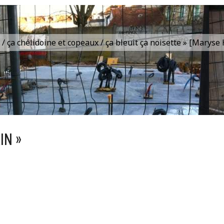
is / ça chélidoine et copeaux / ça bleuit ça noisette » [Marys
IN »