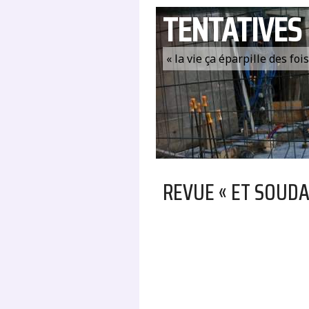
TENTATIVES
« la vie ça éparpille des fo
REVUE « ET SOUDA