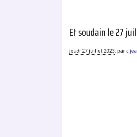
Et soudain le 27 juil
jeudi 27 juillet 2023
,
par
c je