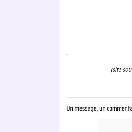
.
(site so
Un message, un commenta