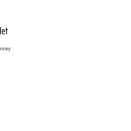
let
anney