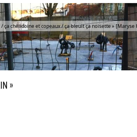
is / ça chélidoine et copeaux / ça bleuit ça noisette » [Marys
IN »